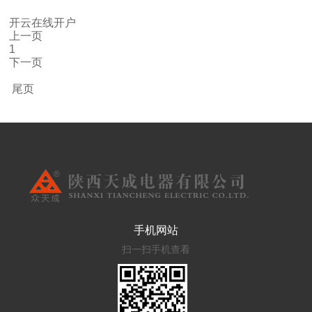
开云在线开户
上一页
1
下一页
尾页
手机网站
扫一扫手机查看