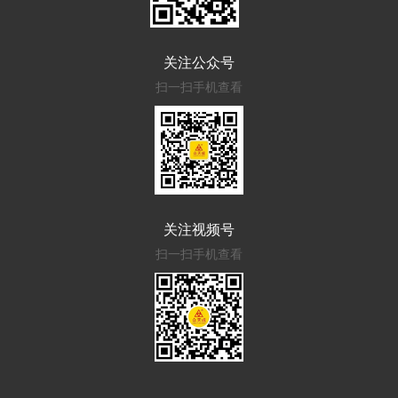
关注公众号
扫一扫手机查看
关注视频号
扫一扫手机查看