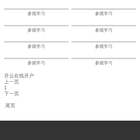
参观学习
参观学习
参观学习
参观学习
参观学习
参观学习
参观学习
参观学习
开云在线开户
上一页
1
下一页
尾页