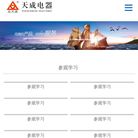
开云在线开户
参观学习
参观学习
参观学习
参观学习
参观学习
参观学习
参观学习
参观学习
参观学习