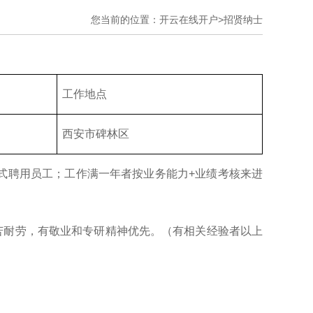
您当前的位置：
开云在线开户>
招贤纳士
工作地点
西安市碑林区
正式聘用员工；工作满一年者按业务能力+业绩考核来进
吃苦耐劳，有敬业和专研精神优先。（有相关经验者以上