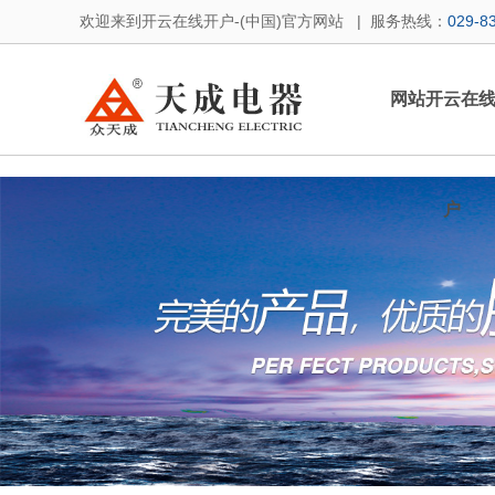
开云在线开户
欢迎来到开云在线开户-(中国)官方网站 | 服务热线：
029-8
网站开云在
户