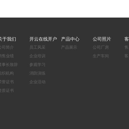
关于我们
开云在线开户
产品中心
公司照片
客
公司简介
员工风采
产品展示
公司厂房
售
销售业绩
企业培训
生产车间
客
董事长致辞
参观学习
组织机构
消防演练
荣誉证书
企业活动
资质证书